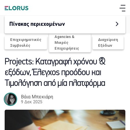
Πίνακας περιεχομένων
Agencies &
Επιχειρηματικές
Διαχείριση
Μικρές
Συμβουλές
Εξόδων
Επιχειρήσεις
Projects: Καταγραφή χρόνου &
εξόδων, Έλεγχος προόδου και
Τιμολόγηση από μία πλατφόρμα
ΣΧΕΤΙΚΑ ΜΕ ΤΟ ELORUS
Βάια Μπεκιάρη
9 Δεκ 2025
ΔΥΝΑΤΟΤΗΤΕΣ