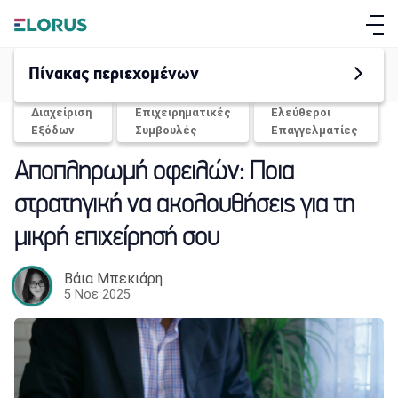
Πίνακας περιεχομένων
Διαχείριση
Επιχειρηματικές
Ελεύθεροι
Εξόδων
Συμβουλές
Επαγγελματίες
Αποπληρωμή οφειλών: Ποια
στρατηγική να ακολουθήσεις για τη
μικρή επιχείρησή σου
ΣΧΕΤΙΚΑ ΜΕ ΤΟ ELORUS
Βάια Μπεκιάρη
5 Νοε 2025
ΔΥΝΑΤΟΤΗΤΕΣ
ΣΥΝΔΡΟΜΕΣ