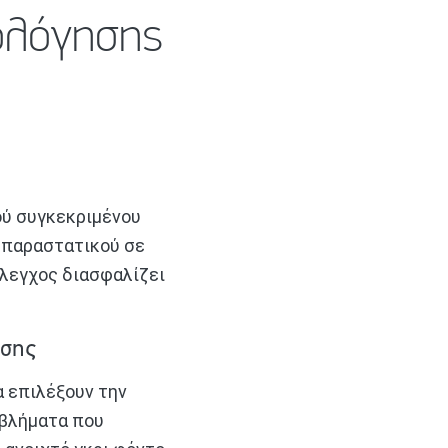
ολόγησης
ού συγκεκριμένου
 παραστατικού σε
έλεγχος διασφαλίζει
ησης
α επιλέξουν την
οβλήματα που