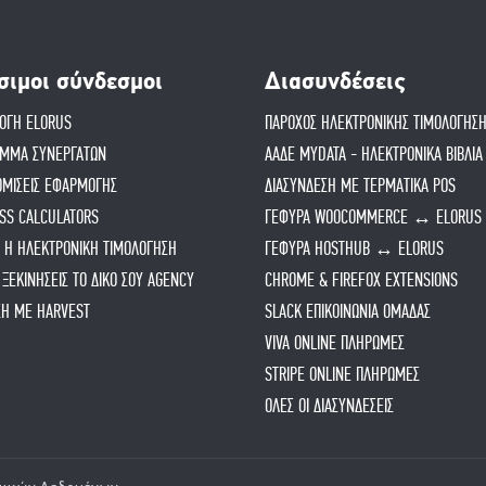
σιμοι σύνδεσμοι
Διασυνδέσεις
ΟΓΗ ELORUS
ΠΑΡΟΧΟΣ ΗΛΕΚΤΡΟΝΙΚΗΣ ΤΙΜΟΛΟΓΗΣ
ΑΜΜΑ ΣΥΝΕΡΓΑΤΩΝ
ΑΑΔΕ MYDATA - ΗΛΕΚΤΡΟΝΙΚΑ ΒΙΒΛΙΑ
ΜΙΣΕΙΣ ΕΦΑΡΜΟΓΗΣ
ΔΙΑΣΥΝΔΕΣΗ ΜΕ ΤΕΡΜΑΤΙΚΑ POS
SS CALCULATORS
ΓΕΦΥΡΑ WOOCOMMERCE ↔ ELORUS
ΑΙ Η ΗΛΕΚΤΡΟΝΙΚΗ ΤΙΜΟΛΟΓΗΣΗ
ΓΕΦΥΡΑ HOSTHUB ↔ ELORUS
 ΞΕΚΙΝΉΣΕΙΣ ΤΟ ΔΙΚΌ ΣΟΥ AGENCY
CHROME & FIREFOX EXTENSIONS
ΣΗ ΜΕ HARVEST
SLACK ΕΠΙΚΟΙΝΩΝΙΑ ΟΜΑΔΑΣ
VIVA ONLINE ΠΛΗΡΩΜΕΣ
STRIPE ONLINE ΠΛΗΡΩΜΕΣ
ΟΛΕΣ ΟΙ ΔΙΑΣΥΝΔΕΣΕΙΣ