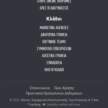
STRIPE ONLINE ΠΛΗΡΩΜΕΣ
ΟΛΕΣ ΟΙ ΔΙΑΣΥΝΔΕΣΕΙΣ
Κλάδοι
MARKETING AGENCIES
ΔΙΚΗΓΟΡΙΚΑ ΓΡΑΦΕΙΑ
SOFTWARE TEAMS
ΣΥΜΒΟΥΛΟΙ ΕΠΙΧΕΙΡΗΣΕΩΝ
ΛΟΓΙΣΤΙΚΑ ΓΡΑΦΕΙΑ
ΞΕΝΟΔΟΧΕΙΑ
ΟΛΟΙ ΟΙ ΚΛΑΔΟΙ
Επικοινωνία
Όροι Χρήσης
Προστασία Προσωπικών Δεδομένων
© 2026.
Elorus | Εφαρμογή Ηλεκτρονικής Τιμολόγησης & Time
Tracking
.
♥ Carefully crafted with love.