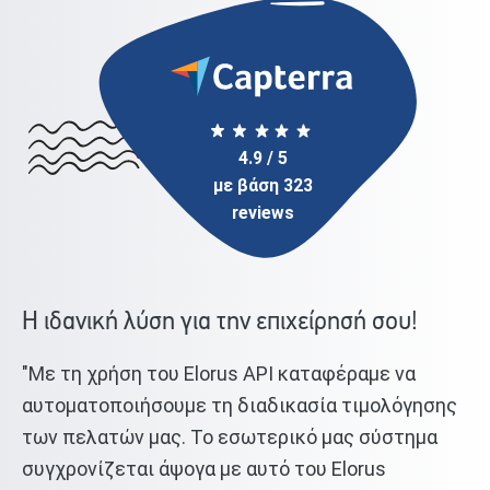
4.9 / 5
με βάση 323
reviews
Η ιδανική λύση για την επιχείρησή σου!
"Με τη χρήση του Elorus API καταφέραμε να
"Κ
ης
αυτοματοποιήσουμε τη διαδικασία τιμολόγησης
μέ
των πελατών μας. Το εσωτερικό μας σύστημα
Ξέ
συγχρονίζεται άψογα με αυτό του Elorus
υπ